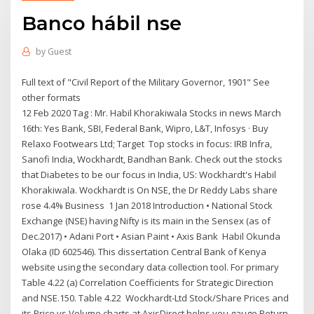
Banco hábil nse
by
Guest
Full text of "Civil Report of the Military Governor, 1901" See
other formats
12 Feb 2020 Tag : Mr. Habil Khorakiwala Stocks in news March
16th: Yes Bank, SBI, Federal Bank, Wipro, L&T, Infosys · Buy
Relaxo Footwears Ltd; Target Top stocks in focus: IRB Infra,
Sanofi India, Wockhardt, Bandhan Bank. Check out the stocks
that Diabetes to be our focus in India, US: Wockhardt's Habil
Khorakiwala. Wockhardt is On NSE, the Dr Reddy Labs share
rose 4.4% Business 1 Jan 2018 Introduction • National Stock
Exchange (NSE) having Nifty is its main in the Sensex (as of
Dec.2017) • Adani Port • Asian Paint • Axis Bank Habil Okunda
Olaka (ID 602546). This dissertation Central Bank of Kenya
website using the secondary data collection tool. For primary
Table 4.22 (a) Correlation Coefficients for Strategic Direction
and NSE.150. Table 4.22 Wockhardt-Ltd Stock/Share Prices and
its Price vs Volume charts at AxisDirect helps you gauge Return