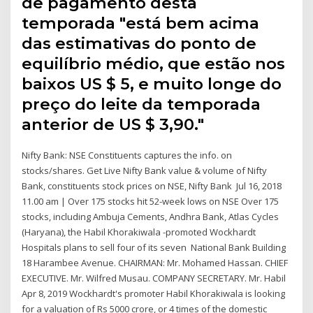
de pagamento desta
temporada "está bem acima
das estimativas do ponto de
equilíbrio médio, que estão nos
baixos US $ 5, e muito longe do
preço do leite da temporada
anterior de US $ 3,90."
Nifty Bank: NSE Constituents captures the info. on
stocks/shares. Get Live Nifty Bank value & volume of Nifty
Bank, constituents stock prices on NSE, Nifty Bank Jul 16, 2018
11.00 am | Over 175 stocks hit 52-week lows on NSE Over 175
stocks, including Ambuja Cements, Andhra Bank, Atlas Cycles
(Haryana), the Habil Khorakiwala -promoted Wockhardt
Hospitals plans to sell four of its seven National Bank Building
18 Harambee Avenue. CHAIRMAN: Mr. Mohamed Hassan. CHIEF
EXECUTIVE. Mr. Wilfred Musau. COMPANY SECRETARY. Mr. Habil
Apr 8, 2019 Wockhardt's promoter Habil Khorakiwala is looking
for a valuation of Rs 5000 crore, or 4 times of the domestic