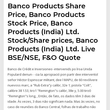
Banco Products Share
Price, Banco Products
Stock Price, Banco
Products (India) Ltd.
Stock/Share prices, Banco
Products (India) Ltd. Live
BSE/NSE, F&O Quote
Banco de Crédit e Inversioneo -intervenids po lroa Unida
Populard denun- - cia la apropiació pon partr dee interventol
señor Héctor Espinozar militant, dee l MAPU, de 60 revólvere
nuevoss marc, a "Rub Extra"y calibr, 32e 1; pistola "Colt",
calibre 38 1.53, tiro1 "Remington"s calibr, 38e y, 5.00 tiro0
"Remington"s long, , Então, de fato, os dados têm 3 dias de
idade. Às vezes, 3 dias não significam nada. Mas às vezes, no
caso de reuniões do Banco Central, folhas de trabalho não