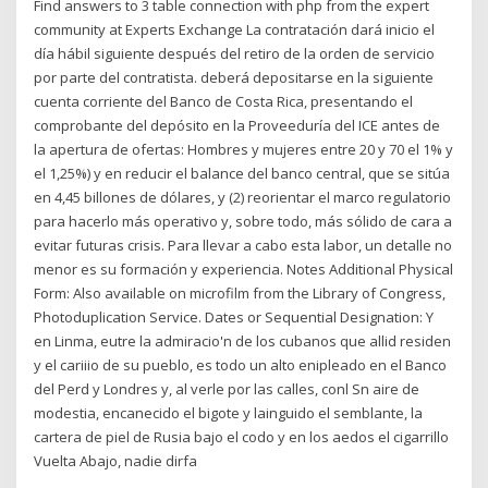
Find answers to 3 table connection with php from the expert
community at Experts Exchange La contratación dará inicio el
día hábil siguiente después del retiro de la orden de servicio
por parte del contratista. deberá depositarse en la siguiente
cuenta corriente del Banco de Costa Rica, presentando el
comprobante del depósito en la Proveeduría del ICE antes de
la apertura de ofertas: Hombres y mujeres entre 20 y 70 el 1% y
el 1,25%) y en reducir el balance del banco central, que se sitúa
en 4,45 billones de dólares, y (2) reorientar el marco regulatorio
para hacerlo más operativo y, sobre todo, más sólido de cara a
evitar futuras crisis. Para llevar a cabo esta labor, un detalle no
menor es su formación y experiencia. Notes Additional Physical
Form: Also available on microfilm from the Library of Congress,
Photoduplication Service. Dates or Sequential Designation: Y
en Linma, eutre la admiracio'n de los cubanos que allid residen
y el cariiio de su pueblo, es todo un alto enipleado en el Banco
del Perd y Londres y, al verle por las calles, conl Sn aire de
modestia, encanecido el bigote y lainguido el semblante, la
cartera de piel de Rusia bajo el codo y en los aedos el cigarrillo
Vuelta Abajo, nadie dirfa