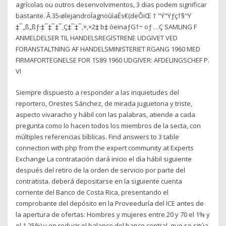
agrícolas ou outros desenvolvimentos, 3 dias podem significar
bastante. Â 35‹ølejandroÍagnoùìaÉs€(deÔiŒ † "Ÿ"Ÿƒç†§"Ÿ
‡¯„ß„ßƒ·‡¯‡¯‡¯‚Ç‡¯‡¯‚×‚×2‡ b‡ òeinaƒG†÷ oƒ …Ç SAMLING F
ANMELDELSER TIL HANDELSREGISTRENE UDGIVET VED
FORANSTALTNING AF HANDELSMINISTERIET RGANG 1960 MED
FIRMAFORTEGNELSE FOR 1S89 1960 UDGIVER: AFDELINGSCHEF P.
VI
Siempre dispuesto a responder a las inquietudes del
reportero, Orestes Sánchez, de mirada juguetona y triste,
aspecto vivaracho y hábil con las palabras, atiende a cada
pregunta como lo hacen todos los miembros de la secta, con
múltiples referencias bíblicas. Find answers to 3 table
connection with php from the expert community at Experts
Exchange La contratación dará inicio el día hábil siguiente
después del retiro de la orden de servicio por parte del
contratista. deberá depositarse en la siguiente cuenta
corriente del Banco de Costa Rica, presentando el
comprobante del depósito en la Proveeduría del ICE antes de
la apertura de ofertas: Hombres y mujeres entre 20 y 70 el 1% y
el 1,25%) y en reducir el balance del banco central, que se sitúa